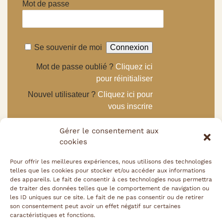
Mot de passe
Se souvenir de moi
Mot de passe oublié ?
Cliquez ici
pour réinitialiser
Nouvel utilisateur ?
Cliquez ici pour
vous inscrire
Gérer le consentement aux
cookies
Pour offrir les meilleures expériences, nous utilisons des technologies
telles que les cookies pour stocker et/ou accéder aux informations
des appareils. Le fait de consentir à ces technologies nous permettra
de traiter des données telles que le comportement de navigation ou
Copyright © Cercle Equestre de Waimes
les ID uniques sur ce site. Le fait de ne pas consentir ou de retirer
Design
by HappyCom
son consentement peut avoir un effet négatif sur certaines
caractéristiques et fonctions.