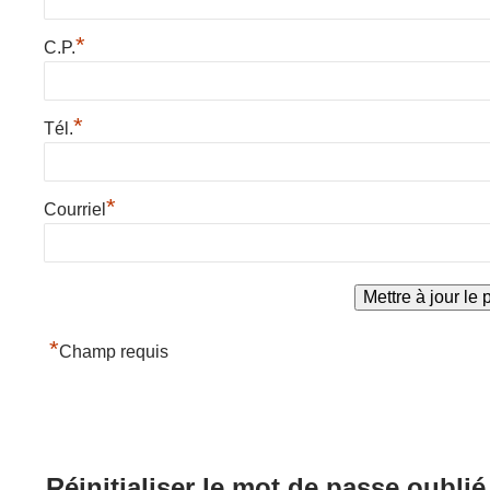
*
C.P.
*
Tél.
*
Courriel
*
Champ requis
Réinitialiser le mot de passe oublié