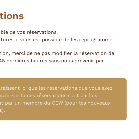
tions
mble de vos réservations.
utures, il vous est possible de les reprogrammer.
ion, merci de ne pas modifier la réservation de
48 dernières heures sans nous prévenir par
araissent ici que les réservations que vous avez
mpte. Certaines réservations sont parfois
nt par un membre du CEW (pour les nouveaux
).