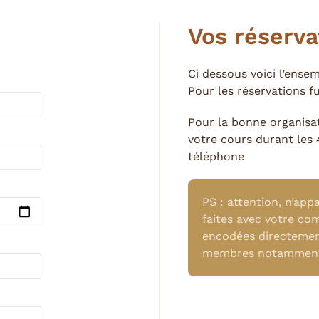
Vos réserva
Ci dessous voici l’ense
Pour les réservations f
Pour la bonne organisat
votre cours durant les 
téléphone
PS : attention, n’app
faites avec votre co
encodées directeme
membres notamment